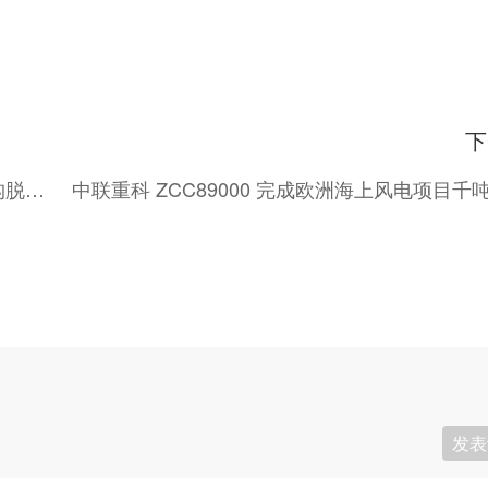
下
期刊论文｜填仓及注浆加固地层条件下泥水盾构脱困技术研究
发表