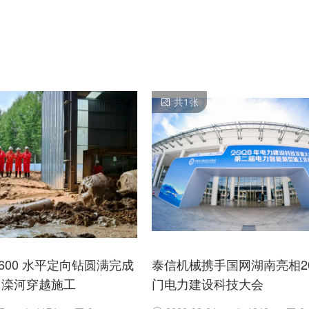
共
1
张
1600 水平定向钻圆满完成
泰信机械携手国网湖南亮相20
m 滦河穿越施工
门电力建设科技大会