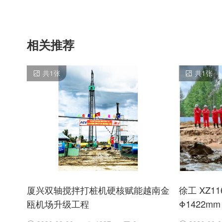
相关推荐
共
1
张
共
1
张
厦兴双轴搅拌打桩机硬核赋能越南金
徐工 XZ1
瓯机场升级工程
Φ1422m