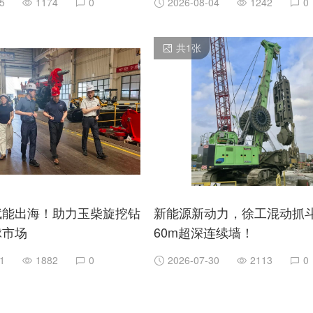
5
1174
0
2026-08-04
1242
0
共
1
张
赋能出海！助力玉柴旋挖钻
新能源新动力，徐工混动抓斗
球市场
60m超深连续墙！
1
1882
0
2026-07-30
2113
0