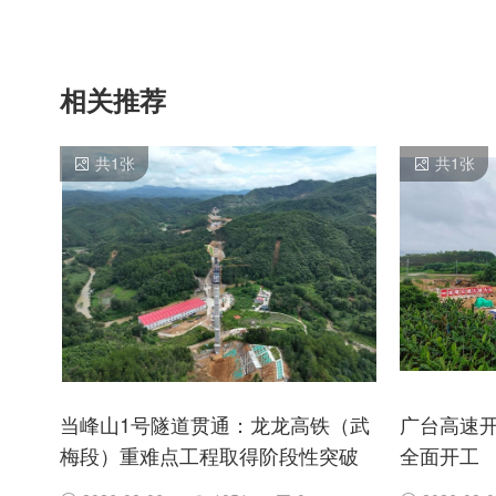
相关推荐
共
1
张
共
1
张
当峰山1号隧道贯通：龙龙高铁（武
广台高速开
梅段）重难点工程取得阶段性突破
全面开工