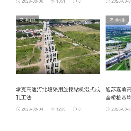
2026-08-06
1051
0
2026-08-0
共
1
张
共
1
张
承克高速河北段采用旋挖钻机湿式成
通苏嘉甬
孔工法
全桥桩基均
2026-08-04
1263
0
2026-08-0