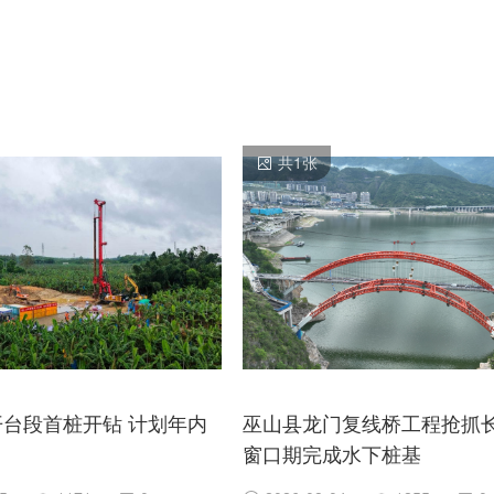
共
1
张
台段首桩开钻 计划年内
巫山县龙门复线桥工程抢抓
窗口期完成水下桩基