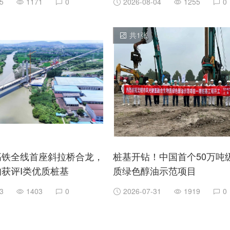
5
1171
0
2026-08-04
1255
0
共
1
张
高铁全线首座斜拉桥合龙，
桩基开钻！中国首个50万吨
获评Ⅰ类优质桩基
质绿色醇油示范项目
3
1403
0
2026-07-31
1919
0