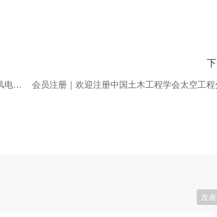
下
企业动态 | 中联重科 ZCC89000 完成欧洲海上风电项目千吨级导管架吊装
发表