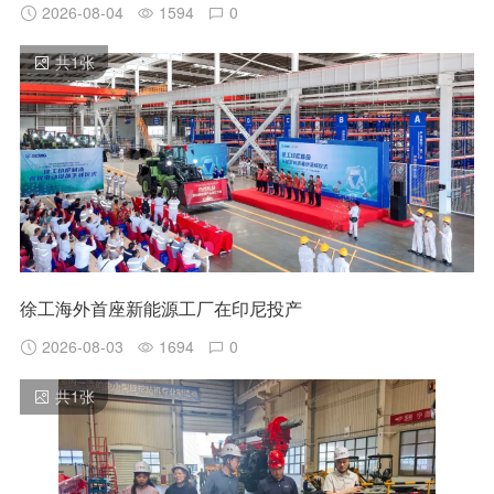
2026-08-04
1594
0
共
1
张
徐工海外首座新能源工厂在印尼投产
2026-08-03
1694
0
共
1
张