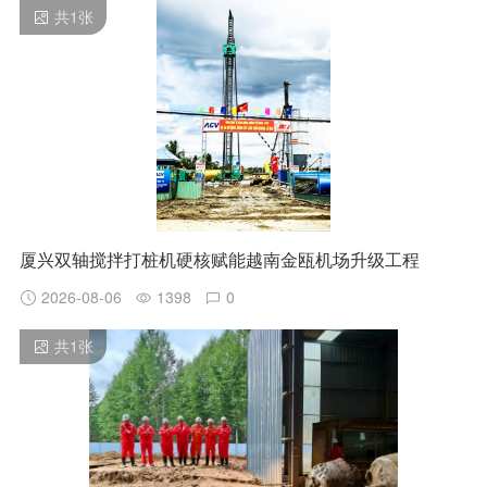
共
1
张
厦兴双轴搅拌打桩机硬核赋能越南金瓯机场升级工程
2026-08-06
1398
0
共
1
张