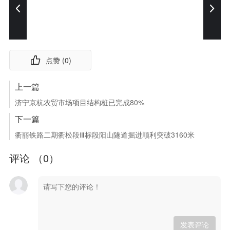
点赞 (
0
)
上一篇
济宁京杭农贸市场项目结构桩已完成80%
下一篇
衢丽铁路二期衢松段Ⅲ标段阳山隧道掘进顺利突破3160米
评论 （
0
）
发表评论