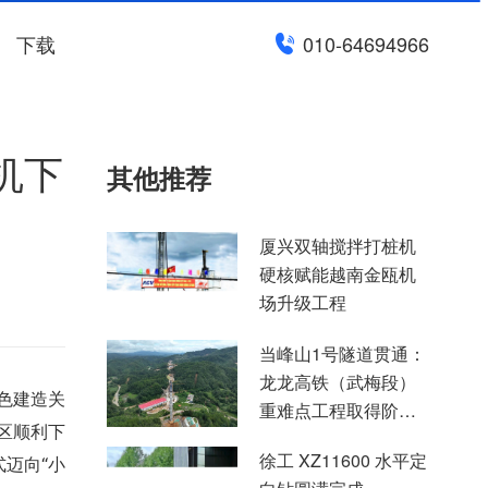
下载
010-64694966
机下
其他推荐
厦兴双轴搅拌打桩机
硬核赋能越南金瓯机
场升级工程
当峰山1号隧道贯通：
龙龙高铁（武梅段）
色建造关
重难点工程取得阶段
区顺利下
性突破
徐工 XZ11600 水平定
迈向“小