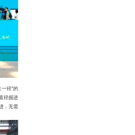
一径”的
小直径掘进
进，无需