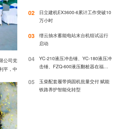
02
日立建机EX3600-6累计工作突破10
万小时
03
缙云抽水蓄能电站末台机组试运行
启动
04
YC-210液压冲击锤、YC-180液压冲
限公司党
击锤、FZQ-600液压翻桩器在福建
利平，中
漳州漳浦海上风电联合应用
05
玉柴配套履带捣固机批量交付 赋能
铁路养护智能化转型