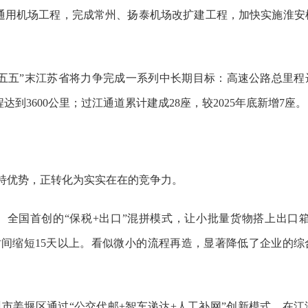
邮通用机场工程，完成常州、扬泰机场改扩建工程，加快实施淮安
五五”末
江苏
省将力争完成一系列中长期目标：高速公路总里程达6
到3600公里；过江通道累计建成28座，较2025年底新增7座。
独特优势，正转化为实实在在的竞争力。
。全国首创的“保税+出口”混拼模式，让小批量货物搭上出口箱
时间缩短15天以上。看似微小的流程再造，显著降低了企业的综
州市姜堰区通过“公交代邮+智车递达+人工补网”创新模式，在江