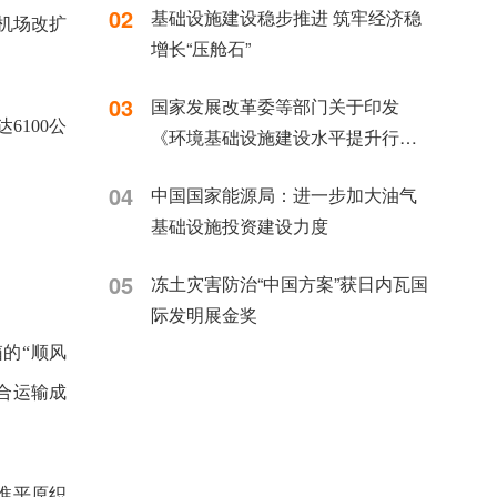
02
基础设施建设稳步推进 筑牢经济稳
机场改扩
增长“压舱石”
03
国家发展改革委等部门关于印发
100公
《环境基础设施建设水平提升行动
（2023—2025年）》的通知 发改环
04
中国国家能源局：进一步加大油气
资〔2023〕1046号
基础设施投资建设力度
05
冻土灾害防治“中国方案”获日内瓦国
际发明展金奖
的“顺风
合运输成
淮平原织