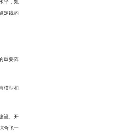
水平，规
点定线的
的重要阵
直模型和
建设。开
综合飞一