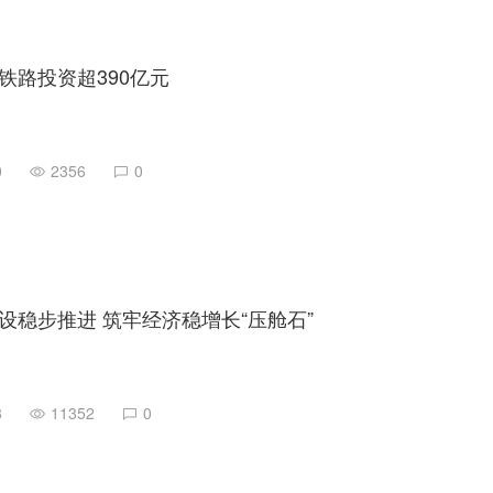
铁路投资超390亿元
0
2356
0
设稳步推进 筑牢经济稳增长“压舱石”
8
11352
0