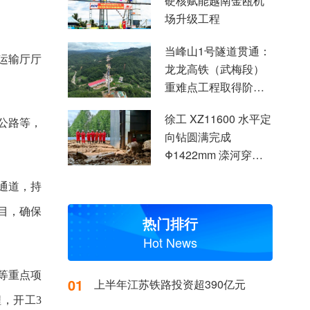
硬核赋能越南金瓯机
场升级工程
当峰山1号隧道贯通：
运输厅厅
龙龙高铁（武梅段）
重难点工程取得阶段
性突破
徐工 XZ11600 水平定
公路等，
向钻圆满完成
Φ1422mm 滦河穿越
施工
通道，持
目，确保
热门排行
Hot News
等重点项
01
上半年江苏铁路投资超390亿元
，开工3