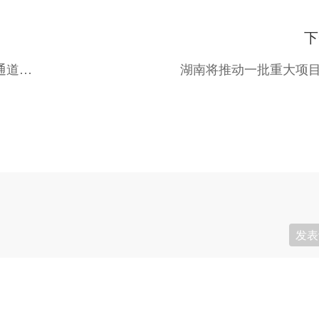
下
重庆发布2026年市属重点国企服务西部陆海新通道建设工作清单
湖南将推动一批重大项
发表