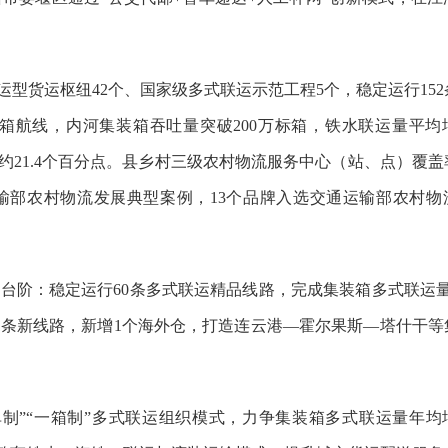
运型货运枢纽42个、国家级多式联运示范工程5个，稳定运行15
装箱航线，内河集装箱吞吐量突破200万标箱，铁水联运量平均
平约21.4个百分点。县乡村三级农村物流服务中心（站、点）覆
通运输部农村物流发展典型案例，13个品牌入选交通运输部农村
台阶：稳定运行60条多式联运精品线路，完成集装箱多式联运量3
1条新线路，新增1个海外仓，打造连云港—霍尔果斯—塔什干等
单制”“一箱制”多式联运组织模式，力争集装箱多式联运量年均