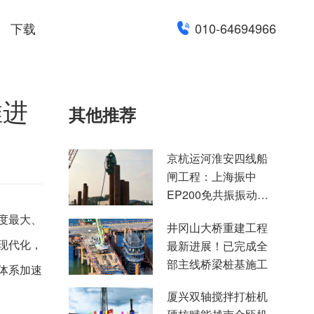
下载
010-64694966
推进
其他推荐
京杭运河淮安四线船
闸工程：上海振中
EP200免共振振动锤
高效助力国家水运重
度最大、
井冈山大桥重建工程
点项目建设
最新进展！已完成全
输现代化，
部主线桥梁桩基施工
体系加速
厦兴双轴搅拌打桩机