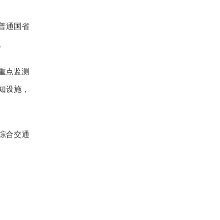
设普通国省
。
重点监测
感知设施，
综合交通