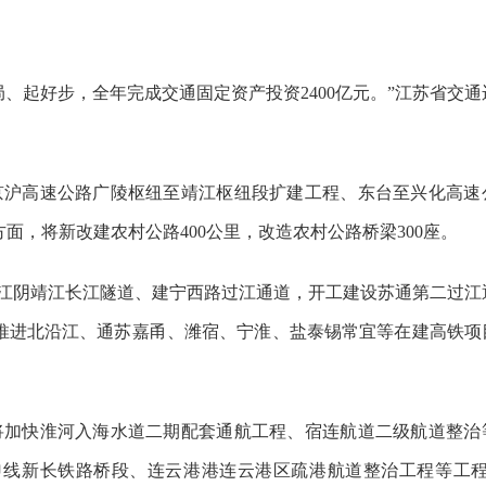
局、起好步，全年完成交通固定资产投资2400亿元。”
江苏
省交通
京沪高速公路广陵枢纽至靖江枢纽段扩建工程、东台至兴化高速
方面，将新改建农村公路400公里，改造农村公路桥梁300座。
建成江阴靖江长江隧道、建宁西路过江通道，开工建设苏通第二过江
推进北沿江、通苏嘉甬、潍宿、宁淮、盐泰锡常宜等在建高铁项
将加快淮河入海水道二期配套通航工程、宿连航道二级航道整治
线新长铁路桥段、连云港港连云港区疏港航道整治工程等工程