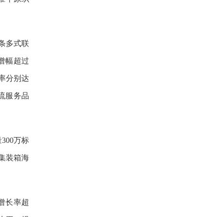
2条多式联
增幅超过
盖率分别达
物流服务品
00万标
集装箱海
增长率超