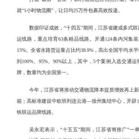
就“1小时物流圈”，让日均25万件包裹高效投递。
数据印证成效，“十四五”期间，
江苏
省建成多式联
运线路，重点培育63条精品线路。开通124条内河集
15%。全省水路货运量占比约38.9%，高出全国平均水
到100%、95%、90%以上，其中，5个案例入选交
牌，数量均为全国第一。
今年，
江苏
省将推动交通物流降本提质增效再上新
箱；高标准建设中欧班列连云港—徐州集结中心，开辟
铁联运品牌线路。
吴永宏表示，“十五五”期间，
江苏
省将推广“一