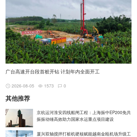
广台高速开台段首桩开钻 计划年内全面开工
2026-08-05
1573
0
其他推荐
京杭运河淮安四线船闸工程：上海振中EP200免共
振振动锤高效助力国家水运重点项目建设
厦兴双轴搅拌打桩机硬核赋能越南金瓯机场升级工