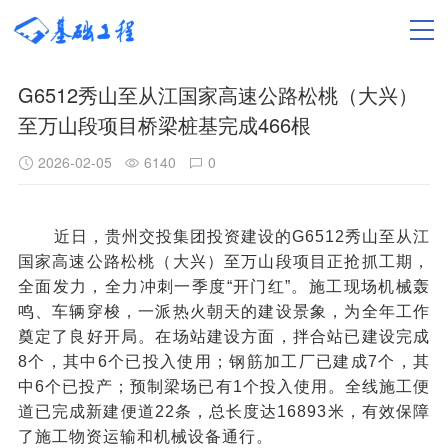
G6512秀山至从江国家高速公路松桃（大兴）
至万山段项目桥梁桩基完成466根
2026-02-05
6140
0
近日，贵州交投集团投资建设的
G6512秀山至从江
国家高速公路松桃（大兴）至万山段项目正抢抓工期，
全面发力，全力冲刺一季度“开门红”。施工现场机械轰
鸣、车辆穿梭，一派热火朝天的建设景象，为全年工作
奠定了良好开局。
在场站建设方面，拌合站已建设完成
8个，其中6个已投入使用；钢筋加工厂已建成7个，其
中6个已投产；预制梁场已有1个投入使用。全线
施工便
道
已完成新建便道22条，总长度达16893米，有效保障
了施工物资运输和机械设备通行。