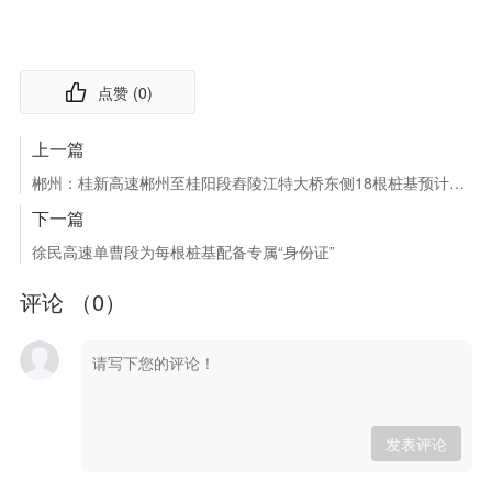
点赞 (
0
)
上一篇
郴州：桂新高速郴州至桂阳段舂陵江特大桥东侧18根桩基预计3月底完工
下一篇
徐民高速单曹段为每根桩基配备专属“身份证”
评论 （
0
）
发表评论