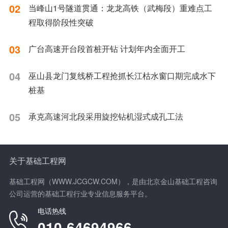
02
当峰山1号隧道贯通：龙龙高铁（武梅段）重难点工
程取得阶段性突破
03
广台高速开台段首桩开钻 计划年内全面开工
04
巫山县龙门复线桥工程抢抓长江枯水窗口期完成水下
桩基
05
承克高速河北段采用旋挖钻机湿式成孔工法
关于基础工程网
基础工程网（WWW.JCGCW.COM），是由北京金山基础工程咨询
公司运营的基础工程行业专业信息服务平台。
电话热线
010-64694966