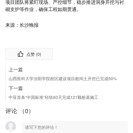
项目团队将紧盯现场、严控细节，稳步推进洞身开挖与衬
砌支护等作业，确保工程如期贯通。
来源：
长沙晚报
点赞 (
0
)
上一篇
山西医科大学汾阳学院校区建设项目桩间土开挖已完成50%
下一篇
中亚首条“中国标准”轻轨60天完成121颗桩基施工
评论 （
0
）