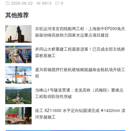
2026-06-22
6913
0
其他推荐
京杭运河淮安四线船闸工程：上海振中EP200免共
振振动锤高效助力国家水运重点项目建设
井冈山大桥重建工程最新进展！已完成全部主线桥
梁桩基施工
厦兴双轴搅拌打桩机硬核赋能越南金瓯机场升级工
程
当峰山1号隧道贯通：龙龙高铁（武梅段）重难点
工程取得阶段性突破
徐工 XZ11600 水平定向钻圆满完成 Φ1422mm 滦
河穿越施工