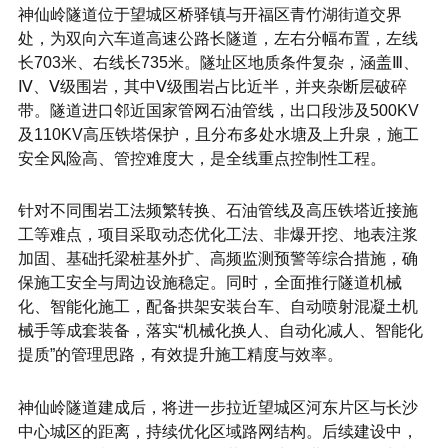
神仙岭隧道位于望城区桥驿镇与开福区青竹湖街道交界
处，为双向六车道高速公路长隧道，左右分幅布置，左线
长703米、右线长735米。隧址区地质条件复杂，涵盖Ⅲ、
Ⅳ、Ⅴ级围岩，其中Ⅴ级围岩占比近半，并夹杂断层破碎
带。隧道进口邻近国家管网石油管线，出口段涉及500KV
及110KV高压铁塔保护，且分布多处水塘及上升泉，施工
安全风险高、管控难度大，是全线重点控制性工程。
针对不同围岩工法频繁转换、石油管线及高压铁塔近接施
工等难点，项目采取动态优化工法、非爆开挖、地表注浆
加固、基础托梁桩基外扩、高频监测预警等综合措施，确
保施工安全与周边设施稳定。同时，全面推行隧道机械
化、智能化施工，配备拱架安装台车、自动喷射混凝土机
械手等成套装备，落实“机械化换人、自动化减人、智能化
提质”的管理思路，有效提升施工精度与效率。
神仙岭隧道建成后，将进一步拉近望城区河东片区与长沙
中心城区的距离，持续优化区域路网结构。后续建设中，