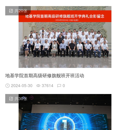
共
20
张
地基学院首期高级研修旗舰班开班活动
2024-05-30
37614
0
共
30
张