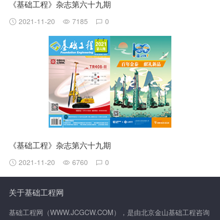
《基础工程》杂志第六十九期
2021-11-20
7185
0
《基础工程》杂志第六十九期
2021-11-20
6760
0
关于基础工程网
基础工程网（WWW.JCGCW.COM），是由北京金山基础工程咨询