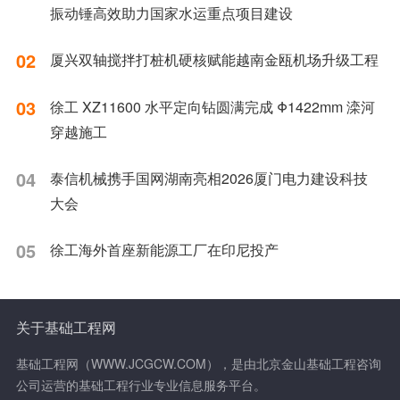
振动锤高效助力国家水运重点项目建设
02
厦兴双轴搅拌打桩机硬核赋能越南金瓯机场升级工程
03
徐工 XZ11600 水平定向钻圆满完成 Φ1422mm 滦河
穿越施工
04
泰信机械携手国网湖南亮相2026厦门电力建设科技
大会
05
徐工海外首座新能源工厂在印尼投产
关于基础工程网
基础工程网（WWW.JCGCW.COM），是由北京金山基础工程咨询
公司运营的基础工程行业专业信息服务平台。