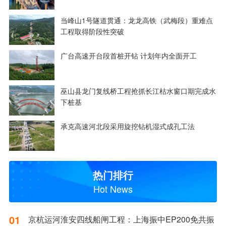
当峰山1号隧道贯通：龙龙高铁（武梅段）重难点
工程取得阶段性突破
广台高速开台段首桩开钻 计划年内全面开工
巫山县龙门复线桥工程抢抓长江枯水窗口期完成水
下桩基
承克高速河北段采用旋挖钻机湿式成孔工法
热门排行
Hot News
01
京杭运河淮安四线船闸工程：上海振中EP200免共振