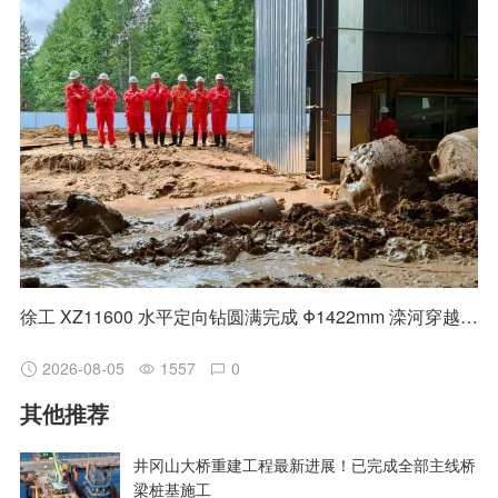
徐工 XZ11600 水平定向钻圆满完成 Φ1422mm 滦河穿越施工
2026-08-05
1557
0
其他推荐
井冈山大桥重建工程最新进展！已完成全部主线桥
梁桩基施工