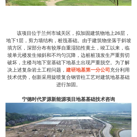
该项目位于兰州市城关区，拟加固建筑物地上26层，
地下1层，剪力墙结构，桩筏基础。由于建筑物坐落于斜坡
填方区，深部分布有较厚自重湿陷性黄土，竣工以来，临
坡单元楼发生倾斜和不均匀沉降，边桩桩顶发生严重剪切
破坏，主楼与地下室基础下地基土出现严重脱空。为了解
决上述复杂岩土工程问题，
建研地基第一分公司
充分利用
技术优势，创新采用
旋喷
复合钢管柱工艺对建筑地基基础
进行加固。
宁德时代罗源新能源项目地基基础技术咨询