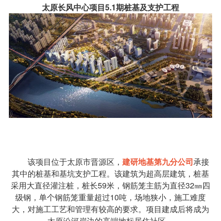
太原长风中心项目5.1期桩基及支护工程
该项目位于太原市晋源区，
建研地基第九分公司
承接
其中的桩基和基坑支护工程。该建筑为超高层建筑，桩基
采用大直径灌注桩，桩长59米，钢筋笼主筋为直径32㎜
四
级钢
，单个钢筋笼重量超过10吨，场地狭小，施工难度
大，对施工工艺和管理有较高的要求。项目建成后将成为
太原汾河岸边的高端地标居住社区。