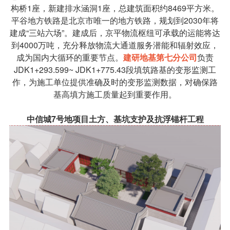
构桥1座，新建排水涵洞1座，总建筑面积约8469平方米。
平谷地方铁路是北京市唯一的地方铁路，规划到2030年将
建成“三站六场”。建成后，京平物流枢纽可承载的运能将达
到4000万吨，充分释放物流大通道服务潜能和辐射效应，
成为国内大循环的重要节点。
建研地基第七分公司
负责
JDK1+293.599~ JDK1+775.43段填筑路基的变形监测工
作，为施工单位提供准确及时的变形监测数据，对确保路
基高填方施工质量起到重要作用。
中信城7号地项目土方、基坑支护及抗浮锚杆工程