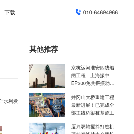
下载
010-64694966
其他推荐
京杭运河淮安四线船
闸工程：上海振中
EP200免共振振动锤
高效助力国家水运重
井冈山大桥重建工程
点项目建设
五”水利发
最新进展！已完成全
部主线桥梁桩基施工
厦兴双轴搅拌打桩机