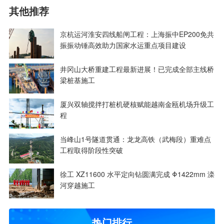
其他推荐
京杭运河淮安四线船闸工程：上海振中EP200免共
振振动锤高效助力国家水运重点项目建设
井冈山大桥重建工程最新进展！已完成全部主线桥
梁桩基施工
厦兴双轴搅拌打桩机硬核赋能越南金瓯机场升级工
程
当峰山1号隧道贯通：龙龙高铁（武梅段）重难点
工程取得阶段性突破
徐工 XZ11600 水平定向钻圆满完成 Φ1422mm 滦
河穿越施工
热门排行