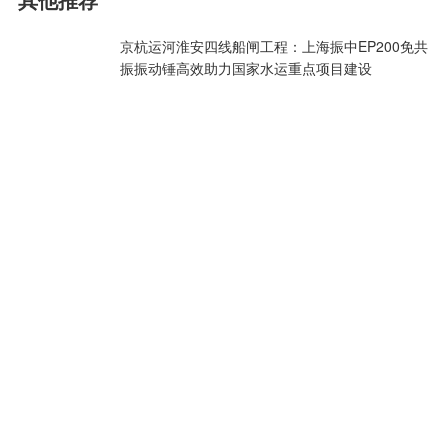
京杭运河淮安四线船闸工程：上海振中EP200免共
振振动锤高效助力国家水运重点项目建设
井冈山大桥重建工程最新进展！已完成全部主线桥
梁桩基施工
厦兴双轴搅拌打桩机硬核赋能越南金瓯机场升级工
程
当峰山1号隧道贯通：龙龙高铁（武梅段）重难点
工程取得阶段性突破
徐工 XZ11600 水平定向钻圆满完成 Φ1422mm 滦
河穿越施工
热门排行