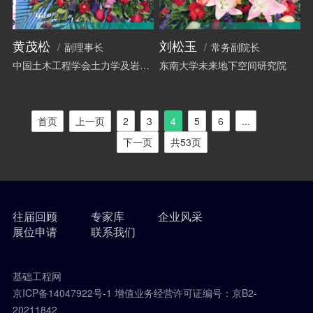
黄茂松
刘松玉
副理事长
常务副院长
中国土木工程学会土力学及岩土工程分会
东南大学未来地下空间研究院
首页
上一页
2
3
4
5
6
...
下一页
共53页
往届回顾
专家库
企业风采
展位申请
联系我们
基础工程网
京ICP备14047922号-1 增值业务经营许可证编号：京B2-
20211842