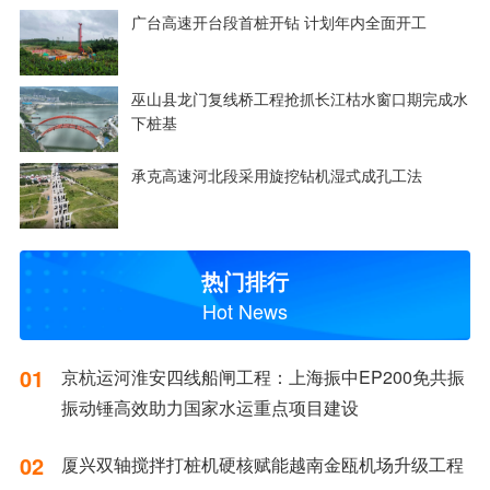
广台高速开台段首桩开钻 计划年内全面开工
巫山县龙门复线桥工程抢抓长江枯水窗口期完成水
下桩基
承克高速河北段采用旋挖钻机湿式成孔工法
热门排行
Hot News
01
京杭运河淮安四线船闸工程：上海振中EP200免共振
振动锤高效助力国家水运重点项目建设
02
厦兴双轴搅拌打桩机硬核赋能越南金瓯机场升级工程