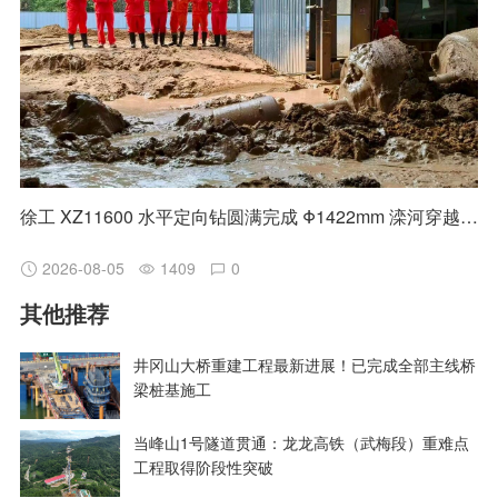
徐工 XZ11600 水平定向钻圆满完成 Φ1422mm 滦河穿越施工
2026-08-05
1409
0
其他推荐
井冈山大桥重建工程最新进展！已完成全部主线桥
梁桩基施工
当峰山1号隧道贯通：龙龙高铁（武梅段）重难点
工程取得阶段性突破