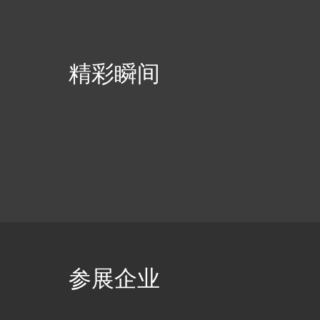
学会地基基础分会、中国地震学会岩土工程防震减灾专业
员会的支持，浙江工业大学承办此次会议。 伴随“双
略”、“一带一路”倡议、“建设海洋强国”等国家重大战略工
精彩瞬间
实施，土木工程建设规模大、数量多、环境复杂，土动力
与岩土地震工程已经成为工程建设中重要又极具挑战的研
领域。高烈度地震、高速列车、海洋环境荷载等动力作用
岩土工程安全评价、抗震减灾等问题均对土动力学研究提
了新的挑战。
参展企业