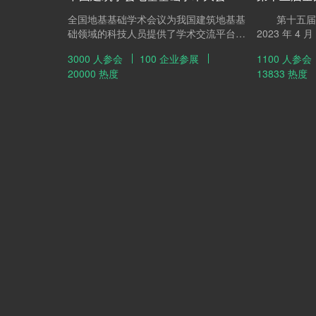
全国地基基础学术会议为我国建筑地基基
第十五届全
础领域的科技人员提供了学术交流平台，
2023 年 4
历届学术活动的举办面向国家各时期的经
议以“ 桩基
3000 人参会
100 企业参展
1100 人参会
济建设，在促进建筑地基基础科技进步和
邀请桩基工程
20000 热度
13833 热度
学科领域的发展等方面起到了积极的推动
报告、大会报
作用。
桩基工程领域
技术。组委会
者、工程技术
与，共同探讨
果和技术！ 
州，共襄盛会