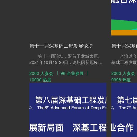
向、环节丰富多彩、规模逐年攀升，专业
化、市场化突出，堪称工程界、学术界每
年一度的高级论坛，是国内具有较大影响
力的深基础工程领域交流与合作的最佳平
台。 第十二届论坛将于2023年2月
24-26日在云南昆明举办，将围绕“协同发
展 行稳致远”的主题，延传“会议+展览
+交易”的方式，坚持深基础与地下空间工
第十一届深基础工程发展论坛
程的产业链全链条发展，推动施工技术、
理论研究、装备制造、服务工程的深度整
第十一届论坛，聚首于龙城太原。
合流以奔，
合。届时，热忱欢迎本领域学界、业界的
2021年10月19-20日，论坛因新冠疫情
基础工程发展
同仁再聚首，共襄盛举！
影响历经两次延期又顺利召开。大会围
论坛定于202
2000 人参会
96 企业参展
2000 人参会
绕“产业联动 筑牢根基”的主题，邀请了深
际会展中心举
10000 热度
9998 热度
基础工程领域的知名专家学者作行业发展
引领发展”。
报告、大会报告、热点问题研讨、平行论
工程产业交流
坛专题报告、专场研讨及相关配套活动，
加快转型升级
论文集共收录89篇论文结集出版。大会
展，全国深基
的圆满召开，展现了深基础工程技术与装
称深交会）再
备行业人士严格防疫、抗疫、复产、复业
程发展论坛同
稳健发展的精神风貌。
向，聚焦深基
新技术、装备
全产业链，全
业的发展面貌