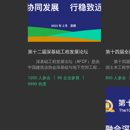
第十二届深基础工程发展论坛
第十四届全
深基础工程发展论坛（AFDF）是由
第十四届全
中国建筑业协会深基础与地下空间工程分
国土木工程学
会、中国工程机械学会桩工机械分会及中
中国工程建设
1200 人参会
95 企业参展
800 人参会
国土木工程学会土力学及岩土工程分会、
员会主办，福
9999 热度
建筑安全与环境国家重点实验室联合主
任公司、建华
办，已先后于2011（威海）、2012（重
《基础工程》
庆）、2013（西安）、2014（广州）、
家单位积极协
2015（杭州）、2016（北京）、
支持。会议以
2017（厦门）、2018（南昌）、
题，将对我国
2019（无锡）、2020（济南）、
研究成果、实
2021（太原）成功举办。经过十一年的
热点问题和桩
持续交流，其论坛主题紧扣行业发展方
等进行广泛的