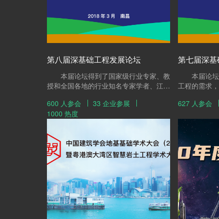
第八届深基础工程发展论坛
第七届深基
本届论坛得到了国家级行业专家、教
本届论坛旨
授和全国各地的行业知名专家学者、江西
工程的需求，
省住建厅领导和专家的积极参与，与会嘉
工、科研、生
600 人参会
33 企业参展
627 人参会
宾达600余人，参展企业也有30余家，现
产业合作进行
1000 热度
场达成签约意向客户高达百余家企业，本
精英亲临大会
届论坛与会代表井然有序的签到，有老朋
行业协同发展
友见面欣喜相拥，新朋友加入彼此交换名
片的雀跃，组委会秘书长孙金山先生帮忙
互相引见的愉快场景，这一切交汇成第八
深基础工程发展论坛的新篇章。