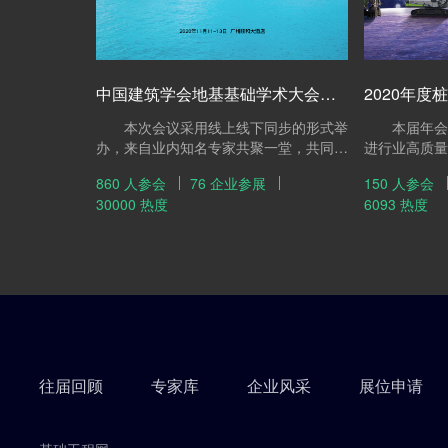
中国建筑学会地基基础学术大会（2020） 暨粤港澳大湾区智慧岩土工程学术大会
2020年度
本次会议采用线上线下同步的形式举
本届年会围绕
办，来自业内知名专家共聚一堂，共同探
进行业高质量
讨5G、大数据、人工智能时代和建筑工
发展脉搏，聚
860 人参会
76 企业参展
150 人参会
业化等领域的焦点问题、技术创新发展的
构，进行具有
30000 热度
6093 热度
新成果，为大家献上了一场地基基础领域
和探讨，以实
饕鬄盛宴。时空的阻隔阻挡不了地基同仁
量、可持续发
们的热情，本次会议吸引了超过30000人
次的地基同道参与线上线下的交流，取得
圆满成功。
往届回顾
专家库
企业风采
展位申请