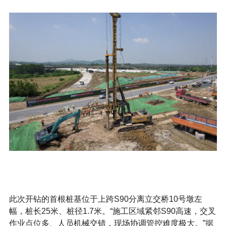
此次开钻的首根桩基位于上跨S90分离立交桥10号墩左
幅，桩长25米、桩径1.7米。“施工区域紧邻S90高速，交叉
作业点位多、人员机械交错，现场协调管控难度极大。”据