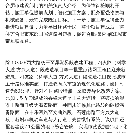
合肥市建设部门的相关负责人介绍，为保障首桩顺利开
钻，施工单位提前谋划，细化施工方案，配齐配强物资与
机械设备，最终完成既定目标。下一步，施工单位将全力
推进项目建设，力争早日还路于民。整个项目建成后，将
补齐合肥市东部国省道路网短板，促进合肥-巢湖-皖江城市
带互联互通。
除了G329西大路杨王至巢湖界段改建工程，习友路（科学
大道-方兴大道）段改造项目等一批重点路网工程也迎来新
进展。习友路（科学大道-方兴大道）段改造项目按照城市
主干路标准实施，打造双向六车道的现代化道路，设计时
速为60公里。针对不同路段特点，采取差异化改造方案。
比如，对早期建成的香樟大道至玉兰大道段，将破损的混
凝土路面升级为沥青路面，并同步维修其他路段的破损沥
青路面；在丰乐河路至文曲路段、石莲南路至方兴大道
段，新增非机动车道与人行道，完善慢行系统。该项目还
配套建设2.1公里的地下综合管廊，实现市政设施的“地下化