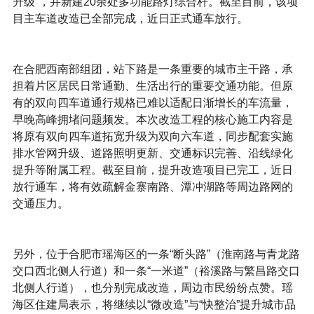
升级”，并新建20余处多功能路灯综合杆。截至目前，该项
目主车道改造已全部完成，近日正式通车放行。
在合肥西南部组团，站下路是一条重要的城市主干路，承
担着片区居民日常通勤、生活出行的重要交通功能。但原
有的双向四车道通行规格已难以适配日渐增长的车流量，
早晚高峰拥堵问题频发。本次改造工程的核心施工内容是
将原有双向四车道拓宽升级为双向六车道，同步配套实施
排水管网升级、道路照明更新、交通标识完善、沿线绿化
提升等附属工程。截至目前，提升改造项目已完工，近日
放行通车，将有效疏解金寨南路、潭冲湖路等周边路网的
交通压力。
另外，位于合肥市瑶海区的一条“断头路”（淮南路与青龙路
交口西北侧人行道）和一条“一米道”（裕溪路与繁昌路交口
北侧人行道），也分别完成改造，周边市民纷纷点赞。瑶
海区住建局表示，将继续以“微改造”与“快整治”提升城市品