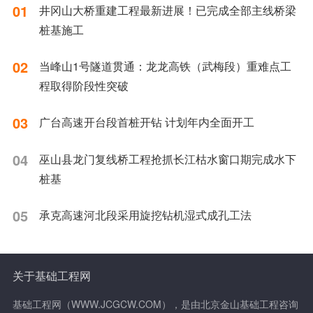
01
井冈山大桥重建工程最新进展！已完成全部主线桥梁
桩基施工
02
当峰山1号隧道贯通：龙龙高铁（武梅段）重难点工
程取得阶段性突破
03
广台高速开台段首桩开钻 计划年内全面开工
04
巫山县龙门复线桥工程抢抓长江枯水窗口期完成水下
桩基
05
承克高速河北段采用旋挖钻机湿式成孔工法
关于基础工程网
基础工程网（WWW.JCGCW.COM），是由北京金山基础工程咨询