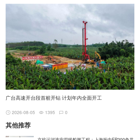
广台高速开台段首桩开钻 计划年内全面开工
2026-08-05
1395
0
其他推荐
京杭运河淮安四线船闸工程：上海振中EP200免共