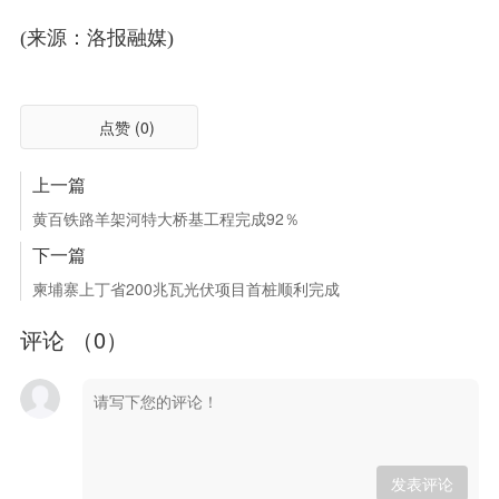
(来源：洛报融媒)
点赞 (
0
)
上一篇
黄百铁路羊架河特大桥基工程完成92％
下一篇
柬埔寨上丁省200兆瓦光伏项目首桩顺利完成
评论 （
0
）
发表评论