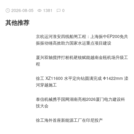
2026-08-05
1381
0
其他推荐
京杭运河淮安四线船闸工程：上海振中EP200免共
振振动锤高效助力国家水运重点项目建设
厦兴双轴搅拌打桩机硬核赋能越南金瓯机场升级工
程
徐工 XZ11600 水平定向钻圆满完成 Φ1422mm 滦
河穿越施工
泰信机械携手国网湖南亮相2026厦门电力建设科
技大会
徐工海外首座新能源工厂在印尼投产