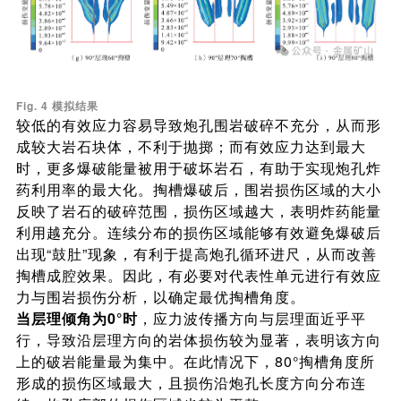
Fig. 4 模拟结果
较低的有效应力容易导致炮孔围岩破碎不充分，从而形
成较大岩石块体，不利于抛掷；而有效应力达到最大
时，更多爆破能量被用于破坏岩石，有助于实现炮孔炸
药利用率的最大化。掏槽爆破后，围岩损伤区域的大小
反映了岩石的破碎范围，损伤区域越大，表明炸药能量
利用越充分。连续分布的损伤区域能够有效避免爆破后
出现“鼓肚”现象，有利于提高炮孔循环进尺，从而改善
掏槽成腔效果。因此，有必要对代表性单元进行有效应
力与围岩损伤分析，以确定最优掏槽角度。
当层理倾角为0°时
，应力波传播方向与层理面近乎平
行，导致沿层理方向的岩体损伤较为显著，表明该方向
上的破岩能量最为集中。在此情况下，80°掏槽角度所
形成的损伤区域最大，且损伤沿炮孔长度方向分布连