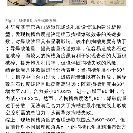
Fig. 1 SHPB动力学试验系统
本研究基于巴岳山隧道现场炮孔布设情况构建分析模
型，发现掏槽角度是决定楔形掏槽爆破效果的关键参
数，对爆破效果具有显著影响。较小的掏槽角度有助于
引导爆破能量，提高能量传递效率，但容易造成岩石过
度破碎；而较大的掏槽角度虽有利于实现岩石的大面积
破碎、提升炮孔利用率，但也伴随掏槽失败的风险。
结合板岩具体数据进行分析表明：当掏槽角度小于60°
时，槽腔中心合力过大，爆破能量难以有效释放，易导
致岩石过度破碎且抛掷距离过远；随着掏槽角度由60°
增大至70°，合力减小31.63%；进一步增至80°时，合
力减小49.23%。然而，若掏槽角度达到80°，爆破能量
过于分散，无法满足合力大于掏槽在最小抵抗线上形成
空腔所需的总阻力，从而导致掏槽失败。
综上，现场掏槽角度的合理选取范围应为60°~80°。但
目前针对不同层理倾角条件下的掏槽孔角度精准布设方