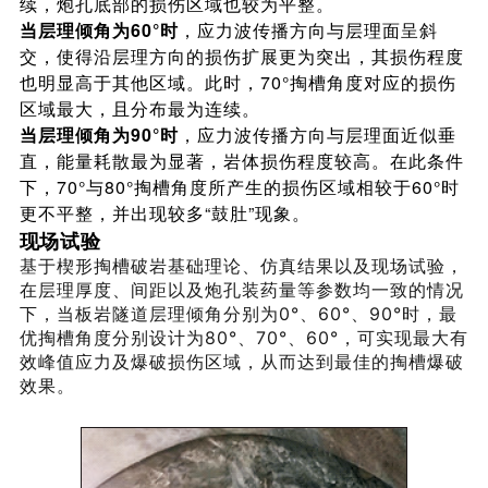
续，炮孔底部的损伤区域也较为平整。
当层理倾角为60°时
，应力波传播方向与层理面呈斜
交，使得沿层理方向的损伤扩展更为突出，其损伤程度
也明显高于其他区域。此时，70°掏槽角度对应的损伤
区域最大，且分布最为连续。
当层理倾角为90°时
，应力波传播方向与层理面近似垂
直，能量耗散最为显著，岩体损伤程度较高。在此条件
下，70°与80°掏槽角度所产生的损伤区域相较于60°时
更不平整，并出现较多“鼓肚”现象。
现场试验
基于楔形掏槽破岩基础理论、仿真结果以及现场试验，
在层理厚度、间距以及炮孔装药量等参数均一致的情况
下，当板岩隧道层理倾角分别为0°、60°、90°时，最
优掏槽角度分别设计为80°、70°、60°，可实现最大有
效峰值应力及爆破损伤区域，从而达到最佳的掏槽爆破
效果。