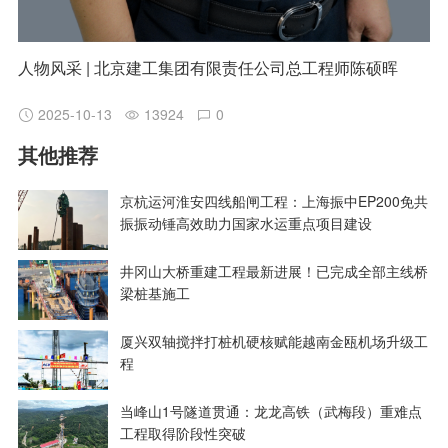
人物风采 | 北京建工集团有限责任公司总工程师陈硕晖
2025-10-13
13924
0
其他推荐
京杭运河淮安四线船闸工程：上海振中EP200免共
振振动锤高效助力国家水运重点项目建设
井冈山大桥重建工程最新进展！已完成全部主线桥
梁桩基施工
厦兴双轴搅拌打桩机硬核赋能越南金瓯机场升级工
程
当峰山1号隧道贯通：龙龙高铁（武梅段）重难点
工程取得阶段性突破