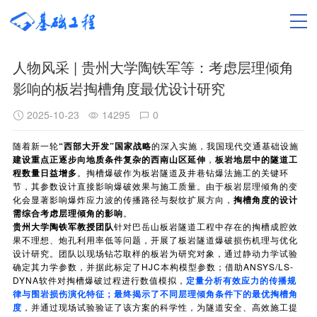
人物风采 | 贵州大学陶铁军等：考虑层理倾角
影响的板岩掏槽角度最优设计研究
2025-10-23
14295
0
随着新一轮
“西部大开发”国家战略
的深入实施，我国现代交通基础设施
建设重点正逐步向地质条件复杂的西南山区延伸
，
板岩地层中的隧道工
程数量日益增多
。掏槽爆破作为板岩隧道及井巷钻爆法施工的关键环
节，其参数设计直接影响爆破效果与施工质量。由于板岩层理倾角的变
化会显著影响爆炸应力波的传播路径与裂纹扩展方向，
掏槽角度的设计
需综合考虑层理倾角的影响
。
贵州大学陶铁军教授团队
针对巴岳山板岩隧道工程中存在的掏槽成腔效
果不理想、炮孔利用率低等问题，开展了板岩隧道爆破损伤机理与优化
设计研究。团队以现场钻芯取样的板岩为研究对象，通过静动力学试验
确定其力学参数，并据此标定了
HJC本构模型
参数；借助ANSYS/LS-
DYNA软件对掏槽爆破过程进行数值模拟，
定量分析有效应力的传播规
律与围岩损伤演化特征；最终揭示了不同层理倾角条件下的最优掏槽角
度
，并通过现场试验验证了该方案的科学性，为隧道安全、高效施工提