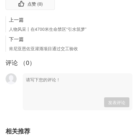
点赞 (
0
)
上一篇
人物风采丨在4700米生命禁区“引水筑梦”
下一篇
肯尼亚恩佐亚灌溉项目通过交工验收
评论 （
0
）
发表评论
相关推荐