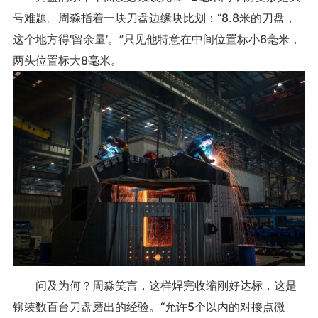
号难题。周淼指着一块刀盘边缘块比划：“8.8米的刀盘，
这个地方得‘留余量’。”只见他特意在中间位置标小6毫米，
两头位置标大8毫米。
问及为何？周淼笑言，这样焊完收缩刚好达标，这是
铆装数百台刀盘磨出的经验。“允许5个以内的对接点微