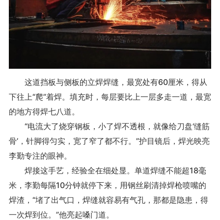
这道挡板与侧板的立焊焊缝，最宽处有60厘米，得从
下往上“爬”着焊。填充时，每层要比上一层多走一道，最宽
的地方得焊七八道。
“电流大了烧穿钢板，小了焊不透根，就像给刀盘‘缝筋
骨’，针脚得匀实，宽了窄了都不行。”护目镜后，焊光映亮
李勤专注的眼神。
焊接这手艺，经验全在细处显。单道焊缝不能超18毫
米，李勤每隔10分钟就停下来，用钢丝刷清掉焊枪喷嘴的
焊渣，“堵了出气口，焊缝就容易有气孔，那都是隐患，得
一次焊到位。”他亮起嗓门道。