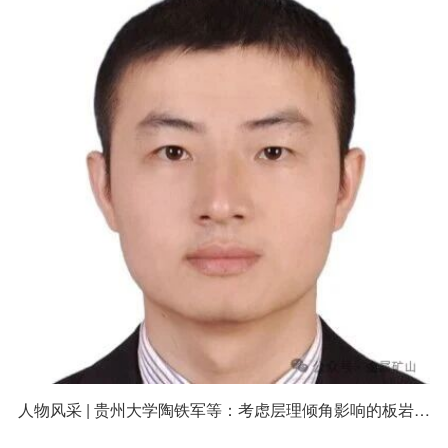
人物风采 | 贵州大学陶铁军等：考虑层理倾角影响的板岩掏槽角度最优设计研究