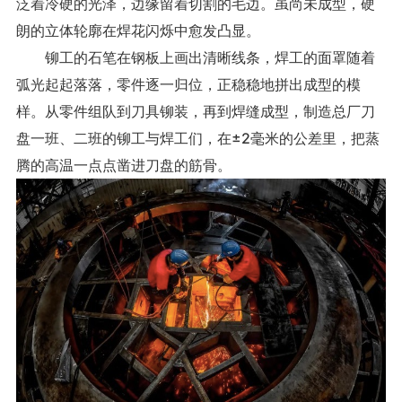
泛着冷硬的光泽，边缘留着切割的毛边。虽尚未成型，硬
朗的立体轮廓在焊花闪烁中愈发凸显。
铆工的石笔在钢板上画出清晰线条，焊工的面罩随着
弧光起起落落，零件逐一归位，正稳稳地拼出成型的模
样。从零件组队到刀具铆装，再到焊缝成型，制造总厂刀
盘一班、二班的铆工与焊工们，在±2毫米的公差里，把蒸
腾的高温一点点凿进刀盘的筋骨。