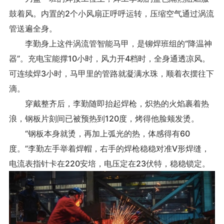
鼓着风。内置的2个小风扇正呼呼运转，压缩空气通过涡流
管送遍全身。
李勤身上这件涡流管智能马甲，是铆焊班组的“降温神
器”。充电宝能撑10小时，风力开4档时，全身通透凉风。
可连续焊3小时，马甲里的管路就凝满水珠，顺着衣摆往下
滴。
穿戴整齐后，李勤随即抬起焊枪，炽热的火焰裹着热
浪，钢板片刻间已被预热到120度，烤得他脸颊发烫。
“钢板本身就烫，再加上弧光的热，体感得有60
度。”李勤左手举着焊帽，右手的焊枪稳稳对准V形焊缝，
电流表指针卡在220安培，电压定在23伏特，稳稳锁定。