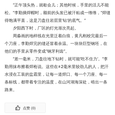
“正午顶头热，就歇会儿；其他时候，手里的活儿不能
松。”李勤摘焊帽时，额前的头发已被汗粘成一绺绺，“焊缝
得饱满平直，这是刀盘往岩层里‘钻’的底气。”
夕阳西下时，厂区的灯光渐次亮起。
周淼画的地样线在光里泛着白痕，黄凡刚校完最后一
个刀座，李勤焊完的缝还冒着余温。一块块巨型钢坯，在
他们的手里从零件变成“钢牙利齿”。
“差一毫米，刀盘往地下钻时，就可能‘吃不住力’。”李
勤用抹布擦着焊枪说。这些在±2毫米里较劲儿的人，把汗
水浸在工装的盐霜里，让每一道焊口、每一个刀座、每一
条标线，都带着专注的温度，在山河湖海深处，啃出一条
路来。
点赞 (
0
)