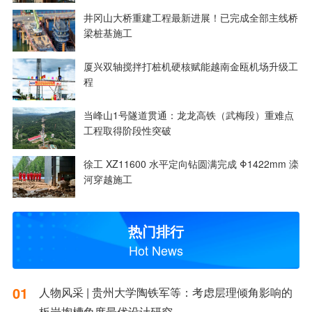
井冈山大桥重建工程最新进展！已完成全部主线桥
梁桩基施工
厦兴双轴搅拌打桩机硬核赋能越南金瓯机场升级工
程
当峰山1号隧道贯通：龙龙高铁（武梅段）重难点
工程取得阶段性突破
徐工 XZ11600 水平定向钻圆满完成 Φ1422mm 滦
河穿越施工
热门排行
Hot News
01
人物风采 | 贵州大学陶铁军等：考虑层理倾角影响的
板岩掏槽角度最优设计研究