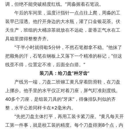
调，但绝不能突破精度红线。”周淼握着石笔说。
午后的车间里，温度计指针一点点往上爬，周淼的工
装早已湿透。他拧开身边的大水瓶，灌了口金银花茶。伏
天生产，班组的大桶凉茶就放在不远处，藿香正气水在工
具箱里摆得整整齐齐。
“干半小时就得歇5分钟，不然石笔都拿不稳。”他抹了
把额角的汗，石笔在钢板上又落下一个精准的标记，“但这
线歪不得，位置定不准，后面全白搭。”
装刀具：给刀盘“种牙齿”
产线另一端，刀盘二班铆工黄凡穿着防滑鞋，在刀盘
上挪步。他手里的水平仪正对着刀座，屏气盯准刻度线。
40多个刀座，是组装刀具的“牙床”，得像排队列似的齐
整，水平公差同样卡在±2毫米内。
“先把刀盘主体打平，再用工装卡紧刀座。”黄凡每天开
工第一件事，就是校工装的精度。每个刀盘得测8个点，内