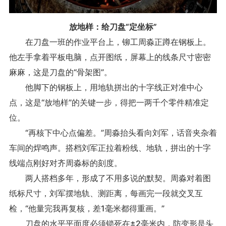
放地样：给刀盘“定坐标”
在刀盘一班的作业平台上，铆工周淼正蹲在钢板上。
他左手拿着平板电脑，点开图纸，屏幕上的线条尺寸密密
麻麻，这是刀盘的“骨架图”。
他脚下的钢板上，用地轨拼出的十字线正对准中心
点，这是“放地样”的关键一步，得把一两千个零件精准定
位。
“再核下中心点偏差。”周淼抬头看向刘军，话音夹杂着
车间的焊鸣声。搭档刘军正拉着粉线、地轨，拼出的十字
线端点刚好对齐周淼标的刻度。
两人搭档多年，形成了不用多说的默契。周淼对着图
纸标尺寸，刘军摆地轨、测距离，每画完一段就交叉互
检，“他量完我再复核，差1毫米都得重画。”
刀盘的水平平面度必须锁死在±2毫米内，防变形是头