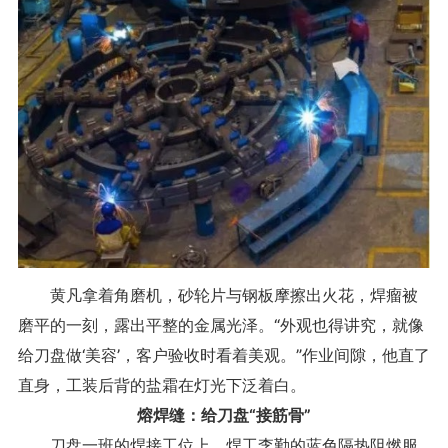
黄凡拿着角磨机，砂轮片与钢板摩擦出火花，焊瘤被
磨平的一刻，露出平整的金属光泽。“外观也得讲究，就像
给刀盘做‘美容’，客户验收时看着美观。”作业间隙，他直了
直身，工装后背的盐霜在灯光下泛着白。
熔焊缝：给刀盘“接筋骨”
刀盘一班的焊接工位上，焊工李勤的蓝色隔热阻燃服