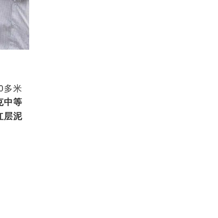
0多米
克中等
红层泥