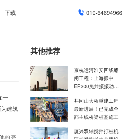
下载
010-64694966
其他推荐
京杭运河淮安四线船
闸工程：上海振中
EP200免共振振动锤
高效助力国家水运重
在
一
井冈山大桥重建工程
点项目建设
新为建筑
最新进展！已完成全
部主线桥梁桩基施工
厦兴双轴搅拌打桩机
他的亮