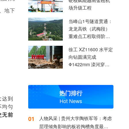
硬核赋能越南金瓯机
场升级工程
、地下
当峰山1号隧道贯通：
龙龙高铁（武梅段）
重难点工程取得阶段
性突破
徐工 XZ11600 水平定
向钻圆满完成
Φ1422mm 滦河穿越
施工
热门排行
大达到
Hot News
不均匀
史无前
01
人物风采 | 贵州大学陶铁军等：考虑
层理倾角影响的板岩掏槽角度最优