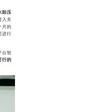
水卸压
进入关
个月的
层进行
平台
智
可行的