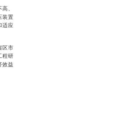
不高、
压装置
和适应
省区市
工程研
济效益