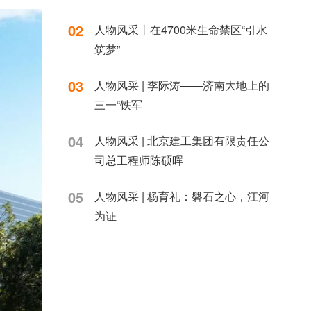
设计研究
02
人物风采丨在4700米生命禁区“引水
筑梦”
03
人物风采 | 李际涛——济南大地上的
三一“铁军
04
人物风采 | 北京建工集团有限责任公
司总工程师陈硕晖
05
人物风采 | 杨育礼：磐石之心，江河
为证