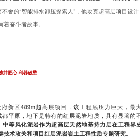
而不舍的“智能排水卸压探索人”，他攻克超高层项目设计
写着奋斗者故事。
浊井匠心 利器破壁
府新区489m超高层项目，该工程底压力巨大，最
地处成都平原，地下是特有的红层泥岩地质，具有显著的
。
中等风化泥岩作为超高层天然地基
持力层
在工程界
键技术攻关和项目红层泥岩岩土工程性质专题研究。